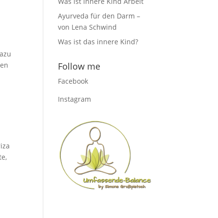
Was ist innere Kind Arbeit
Ayurveda für den Darm –
von Lena Schwind
Was ist das innere Kind?
dazu
hen
Follow me
Facebook
Instagram
iza
te,
s