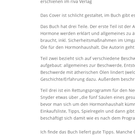
erschienen im riva Verlag
Das Cover ist schlicht gestaltet, im Buch gibt e
Das Buch hat drei Teile. Der erste Teil ist 
Hormone werden erklärt und allgemeines zu ä
braucht, inkl. Sicherheitsmaßnahmen im Umga
Öle für den Hormonhaushalt. Die Autorin geht 
Teil zwei bezieht sich auf verschiedene Besch
aufgebaut: allgemeines zur Beschwerde, Ents
Beschwerde mit ätherischen Ölen lindert (we
Geschichte/Erfahrung dazu. Außerdem beschrei
Teil drei ist ein Rettungsprogramm für den N
Snyder etwas über „die fünf Säulen eines ges
bevor man sich um den Hormonhaushalt kümme
Einkaufsliste, Tipps, Spielregeln und dann gib
beschäftigt sich damit wie es nach dem Progr
Ich finde das Buch liefert gute Tipps. Manch