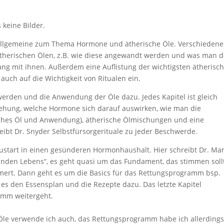
s keine Bilder.
der Allgemeine zum Thema Hormone und ätherische Öle. Verschiedene
therischen Ölen, z.B. wie diese angewandt werden und was man 
ng mit ihnen. Außerdem eine Auflistung der wichtigsten ätherisc
auch auf die Wichtigkeit von Ritualen ein.
werden und die Anwendung der Öle dazu. Jedes Kapitel ist gleich
tehung, welche Hormone sich darauf auswirken, wie man die
lches Öl und Anwendung), ätherische Ölmischungen und eine
bt Dr. Snyder Selbstfürsorgerituale zu jeder Beschwerde.
eustart in einen gesünderen Hormonhaushalt. Hier schreibt Dr. Mar
unden Lebens“, es geht quasi um das Fundament, das stimmen soll
rt. Dann geht es um die Basics für das Rettungsprogramm bsp.
t es den Essensplan und die Rezepte dazu. Das letzte Kapitel
amm weitergeht.
e Öle verwende ich auch, das Rettungsprogramm habe ich allerding