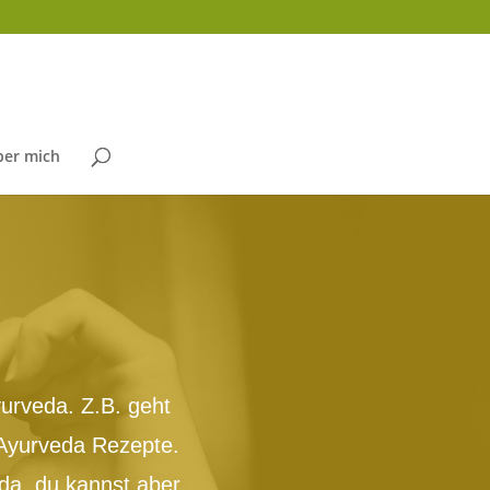
ber mich
urveda. Z.B. geht
 Ayurveda Rezepte.
da, du kannst aber